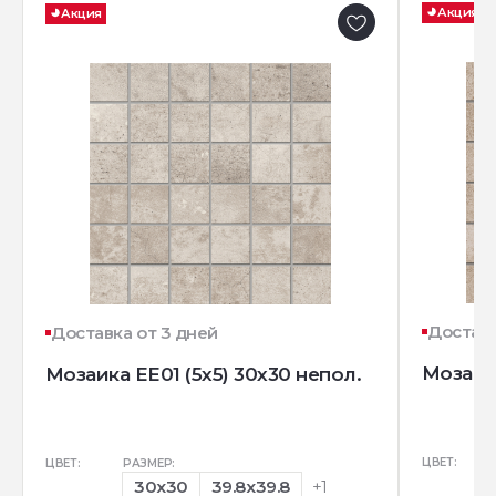
Акция
Акция
Доставк
Доставка от 3 дней
Мозаика
Мозаика EE01 (5х5) 30x30 непол.
ЦВЕТ:
ЦВЕТ:
РАЗМЕР:
30x30
39.8x39.8
+1