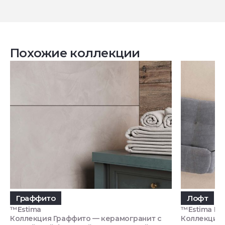
Похожие коллекции
Граффито
Лофт
™Estima
™Estima П
Коллекция Граффито — керамогранит с
Коллекция 