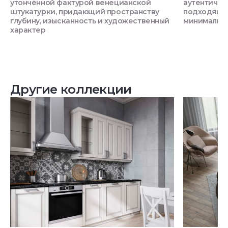
утончённой фактурой венецианской
аутентично
штукатурки, придающий пространству
подходящий
глубину, изысканность и художественный
минимализм
характер
Другие коллекции