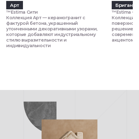
Арт
Бриганти
™Estima Сити
™Estima Си
Коллекция Арт — керамогранит с
Коллекция 
фактурой бетона, украшенный
поверхност
утонченными декоративными узорами,
решением д
которые добавляют индустриальному
современно
стилю выразительности и
акцентом
индивидуальности