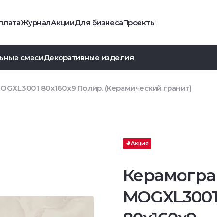
плата
Журнал
Акции
Для бизнеса
Проекты
ьные смеси
Декоративные изделия
OGXL3001 80x160x9 Полир. (Керамический гранит)
Акция
Керамогра
MOGXL300