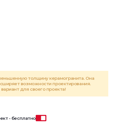
меньшенную толщину керамогранита. Она
асширяет возможности проектирования.
вариант для своего проекта!
ект - бесплатно