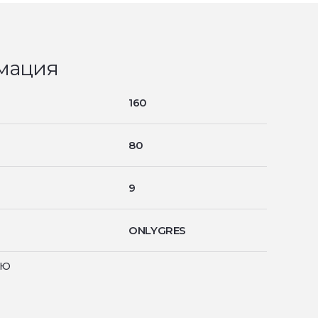
мация
160
80
9
ONLYGRES
ью