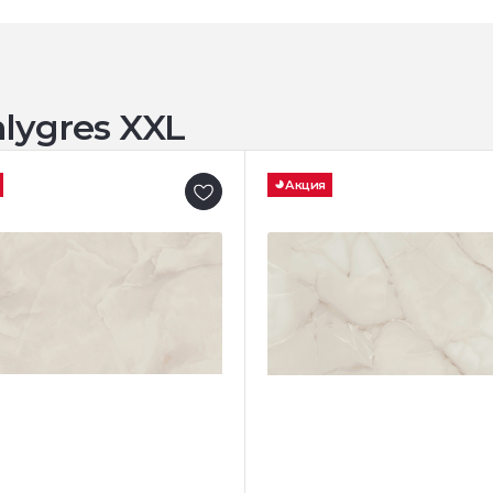
ygres XXL
Акция