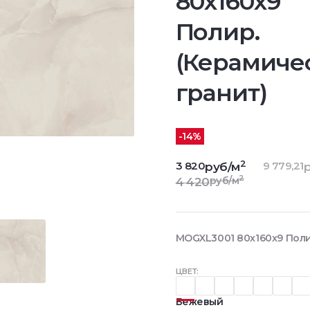
80x160x9
Полир.
(Керамиче
гранит)
-14%
2
3 820
9 779,21
руб/м
р
2
руб/м
4 420
MOGXL3001 80x160x9 Поли
ЦВЕТ:
Бежевый