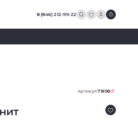
8 (846) 212-99-22
Артикул:
71898
нит
1