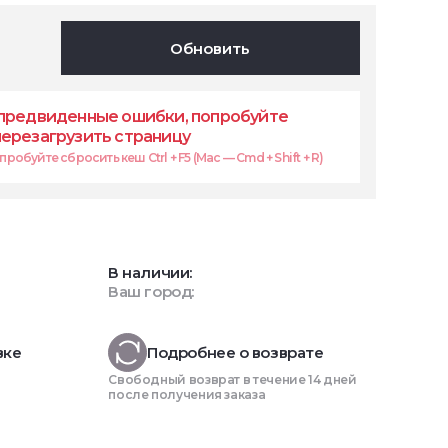
Обновить
предвиденные ошибки, попробуйте
перезагрузить страницу
робуйте сбросить кеш Ctrl + F5 (Mac — Cmd + Shift + R)
В наличии:
Ваш город:
вке
Подробнее о возврате
Свободный возврат в течение 14 дней
после получения заказа