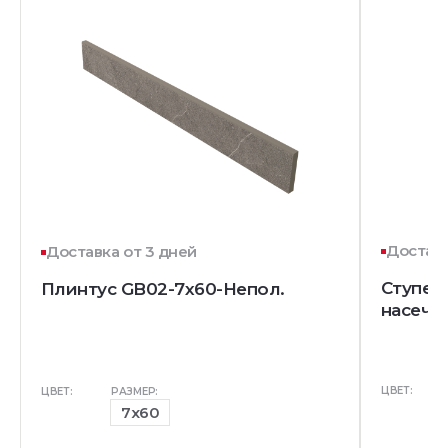
Доставк
Доставка от 3 дней
Ступень
Плинтус GB02-7x60-Непол.
насечк
ЦВЕТ:
ЦВЕТ:
РАЗМЕР:
7x60