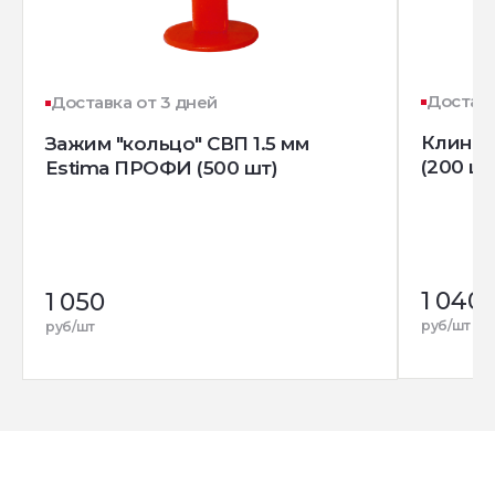
Доставк
Доставка от 3 дней
Клин д
Зажим "кольцо" СВП 1.5 мм
(200 шт
Estima ПРОФИ (500 шт)
1 040
1 050
руб/шт
руб/шт