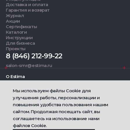
Доставка и оплата
Гарантия и возврат
Журнал
Акции
Сертификаты
Каталоги
Инструкции
Для бизнеса
Проекты
8 (846) 212-99-22
salon-smr@estima.ru
О Estima
Мы используем файлы Cookie для
Дизайнерам
улучшения работы, персонализации и
повышения удобства пользования нашим
Фирменные салоны
сайтом. Продолжая посещать сайт, вы
соглашаетесь на использование нами
2021 — 2026 © Estima
Политика конфиденциальности
файлов Cookie.