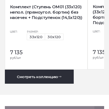
Компле
Комплект (Ступень OM01 (33x120)
(33x120
непол. (прямоугол. бортик) без
бортик)
насечек + Подступенок (14,5x120))
Подступ
ЦВЕТ:
ЦВЕТ:
РАЗМЕР:
33x120
30x120
7 135
7 135
руб/шт
руб/шт
Смотреть коллекцию