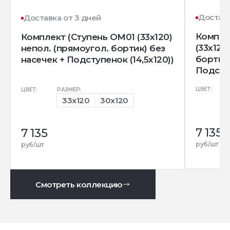
Доставк
Доставка от 3 дней
Компле
Комплект (Ступень OM01 (33x120)
(33x120
непол. (прямоугол. бортик) без
бортик)
насечек + Подступенок (14,5x120))
Подступ
ЦВЕТ:
ЦВЕТ:
РАЗМЕР:
33x120
30x120
7 135
7 135
руб/шт
руб/шт
Смотреть коллекцию