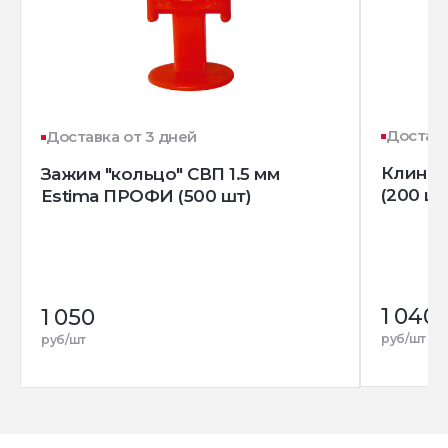
Доставк
Доставка от 3 дней
Клин д
Зажим "кольцо" СВП 1.5 мм
(200 шт
Estima ПРОФИ (500 шт)
1 040
1 050
руб/шт
руб/шт