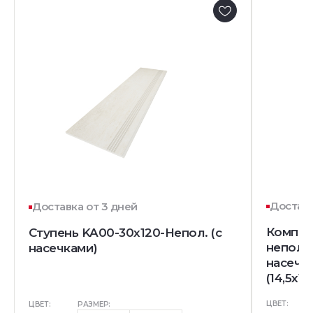
Доставк
Доставка от 3 дней
Комплек
Ступень KA00-30x120-Непол. (с
непол. 
насечками)
насечк
(14,5x12
ЦВЕТ:
ЦВЕТ:
РАЗМЕР: