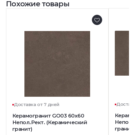
Похожие товары
Доставк
Доставка от 7 дней
Керамо
Керамогранит GO03 60x60
Непол.
Непол.Рект. (Керамический
гранит)
гранит)