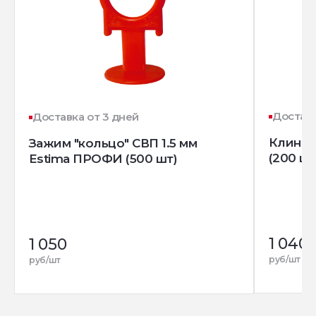
Доставк
Доставка от 3 дней
Клин д
Зажим "кольцо" СВП 1.5 мм
(200 шт
Estima ПРОФИ (500 шт)
1 040
1 050
руб/шт
руб/шт