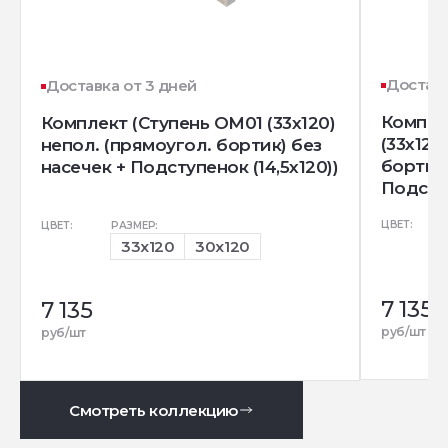
Доставк
Доставка от 3 дней
Компле
Комплект (Ступень OM01 (33x120)
(33x120
непол. (прямоугол. бортик) без
бортик)
насечек + Подступенок (14,5x120))
Подступ
ЦВЕТ:
ЦВЕТ:
РАЗМЕР:
33x120
30x120
7 135
7 135
руб/шт
руб/шт
Смотреть коллекцию