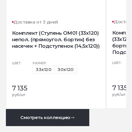
Доставк
Доставка от 3 дней
Компле
Комплект (Ступень OM01 (33x120)
(33x120
непол. (прямоугол. бортик) без
бортик)
насечек + Подступенок (14,5x120))
Подступ
ЦВЕТ:
ЦВЕТ:
РАЗМЕР:
33x120
30x120
7 135
7 135
руб/шт
руб/шт
Смотреть коллекцию