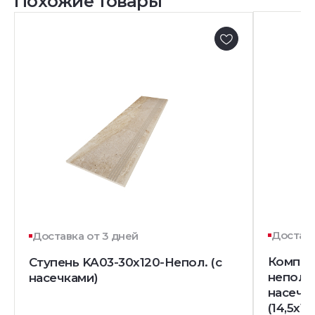
Похожие товары
Доставк
Доставка от 3 дней
Комплек
Ступень KA03-30x120-Непол. (с
непол. 
насечками)
насечк
(14,5x12