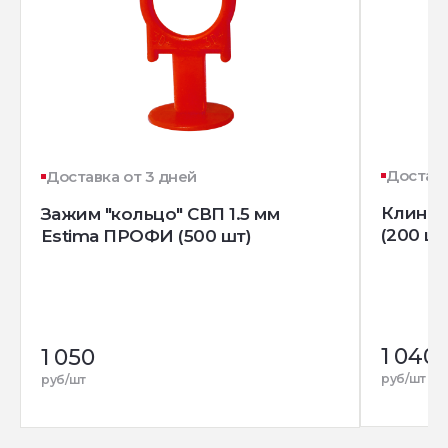
Доставк
Доставка от 3 дней
Клин д
Зажим "кольцо" СВП 1.5 мм
(200 шт
Estima ПРОФИ (500 шт)
1 040
1 050
руб/шт
руб/шт