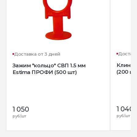
Доставк
Доставка от 3 дней
Клин д
Зажим "кольцо" СВП 1.5 мм
(200 шт
Estima ПРОФИ (500 шт)
1 040
1 050
руб/шт
руб/шт