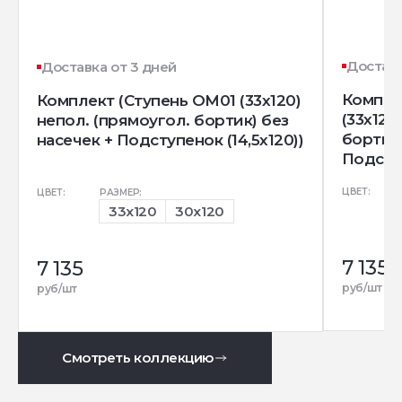
Доставк
Доставка от 3 дней
Компле
Комплект (Ступень OM01 (33x120)
(33x120
непол. (прямоугол. бортик) без
бортик)
насечек + Подступенок (14,5x120))
Подступ
ЦВЕТ:
ЦВЕТ:
РАЗМЕР:
33x120
30x120
7 135
7 135
руб/шт
руб/шт
Смотреть коллекцию