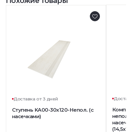
Похожие товары
Доставк
Доставка от 3 дней
Комплек
Ступень KA00-30x120-Непол. (с
непол. 
насечками)
насечк
(14,5x12